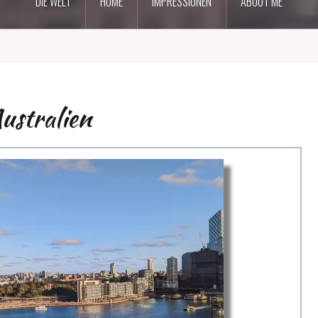
DIE WELT
HOME
IMPRESSIONEN
ABOUT ME
ustralien