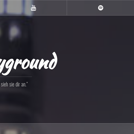
YouTube
Spotify
ayground
ieh sie dir an."