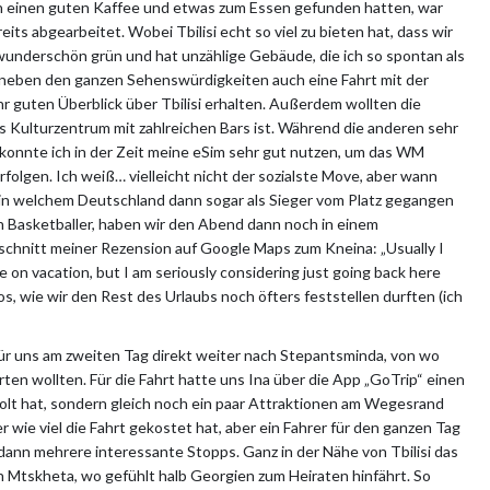
ch einen guten Kaffee und etwas zum Essen gefunden hatten, war
its abgearbeitet. Wobei Tbilisi echt so viel zu bieten hat, dass wir
t wunderschön grün und hat unzählige Gebäude, die ich so spontan als
 neben den ganzen Sehenswürdigkeiten auch eine Fahrt mit der
hr guten Überblick über Tbilisi erhalten. Außerdem wollten die
s Kulturzentrum mit zahlreichen Bars ist. Während die anderen sehr
 konnte ich in der Zeit meine eSim sehr gut nutzen, um das WM
rfolgen. Ich weiß… vielleicht nicht der sozialste Move, aber wann
in welchem Deutschland dann sogar als Sieger vom Platz gegangen
 Basketballer, haben wir den Abend dann noch in einem
chnitt meiner Rezension auf Google Maps zum Kneina: „Usually I
e on vacation, but I am seriously considering just going back here
os, wie wir den Rest des Urlaubs noch öfters feststellen durften (ich
für uns am zweiten Tag direkt weiter nach Stepantsminda, von wo
en wollten. Für die Fahrt hatte uns Ina über die App „GoTrip“ einen
holt hat, sondern gleich noch ein paar Attraktionen am Wegesrand
r wie viel die Fahrt gekostet hat, aber ein Fahrer für den ganzen Tag
dann mehrere interessante Stopps. Ganz in der Nähe von Tbilisi das
in Mtskheta, wo gefühlt halb Georgien zum Heiraten hinfährt. So