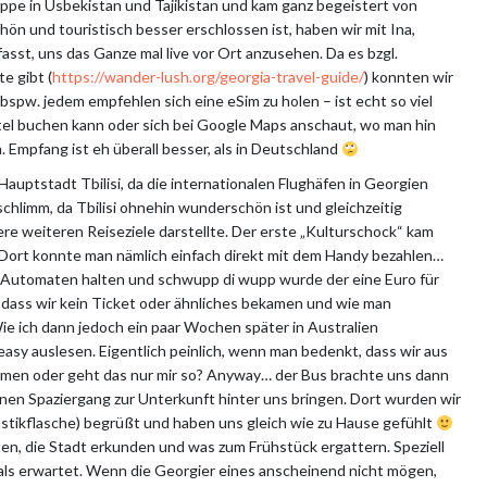
ppe in Usbekistan und Tajikistan und kam ganz begeistert von
ön und touristisch besser erschlossen ist, haben wir mit Ina,
asst, uns das Ganze mal live vor Ort anzusehen. Da es bzgl.
e gibt (
https://wander-lush.org/georgia-travel-guide/
) konnten wir
bspw. jedem empfehlen sich eine eSim zu holen – ist echt so viel
tel buchen kann oder sich bei Google Maps anschaut, wo man hin
Empfang ist eh überall besser, als in Deutschland
Hauptstadt Tbilisi, da die internationalen Flughäfen in Georgien
schlimm, da Tbilisi ohnehin wunderschön ist und gleichzeitig
re weiteren Reiseziele darstellte. Der erste „Kulturschock“ kam
t. Dort konnte man nämlich einfach direkt mit dem Handy bezahlen…
 Automaten halten und schwupp di wupp wurde der eine Euro für
dass wir kein Ticket oder ähnliches bekamen und wie man
ie ich dann jedoch ein paar Wochen später in Australien
easy auslesen. Eigentlich peinlich, wenn man bedenkt, dass wir aus
mmen oder geht das nur mir so? Anyway… der Bus brachte uns dann
einen Spaziergang zur Unterkunft hinter uns bringen. Dort wurden wir
astikflasche) begrüßt und haben uns gleich wie zu Hause gefühlt
ten, die Stadt erkunden und was zum Frühstück ergattern. Speziell
s als erwartet. Wenn die Georgier eines anscheinend nicht mögen,