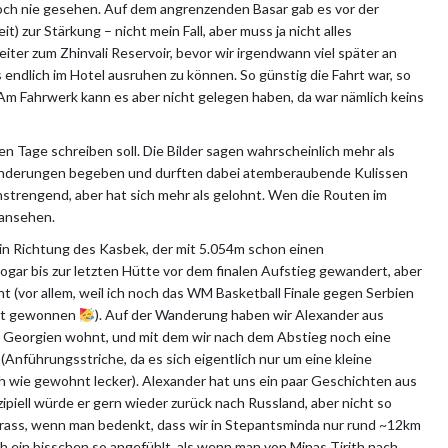
noch nie gesehen. Auf dem angrenzenden Basar gab es vor der
 zur Stärkung – nicht mein Fall, aber muss ja nicht alles
ter zum Zhinvali Reservoir, bevor wir irgendwann viel später an
endlich im Hotel ausruhen zu können. So günstig die Fahrt war, so
 Am Fahrwerk kann es aber nicht gelegen haben, da war nämlich keins
en Tage schreiben soll. Die Bilder sagen wahrscheinlich mehr als
anderungen begeben und durften dabei atemberaubende Kulissen
strengend, aber hat sich mehr als gelohnt. Wen die Routen im
 ansehen.
s in Richtung des Kasbek, der mit 5.054m schon einen
ogar bis zur letzten Hütte vor dem finalen Aufstieg gewandert, aber
t (vor allem, weil ich noch das WM Basketball Finale gegen Serbien
hat gewonnen
). Auf der Wanderung haben wir Alexander aus
in Georgien wohnt, und mit dem wir nach dem Abstieg noch eine
nführungsstriche, da es sich eigentlich nur um eine kleine
 wie gewohnt lecker). Alexander hat uns ein paar Geschichten aus
ipiell würde er gern wieder zurück nach Russland, aber nicht so
krass, wenn man bedenkt, dass wir in Stepantsminda nur rund ~12km
h ein bisschen so angefühlt, als wenn man von Minas Tirith nach