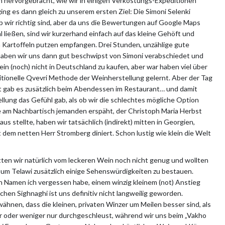
len hervorgebracht, wie wir in einigen Verkostungs-Expeditionen
ing es dann gleich zu unserem ersten Ziel: Die Simoni Selenki
ob wir richtig sind, aber da uns die Bewertungen auf Google Maps
ließen, sind wir kurzerhand einfach auf das kleine Gehöft und
 Kartoffeln putzen empfangen. Drei Stunden, unzählige gute
aben wir uns dann gut beschwipst von Simoni verabschiedet und
n (noch) nicht in Deutschland zu kaufen, aber war haben viel über
itionelle Qvevri Methode der Weinherstellung gelernt. Aber der Tag
ght gab es zusätzlich beim Abendessen im Restaurant… und damit
tellung das Gefühl gab, als ob wir die schlechtes mögliche Option
 am Nachbartisch jemanden erspäht, der Christoph Maria Herbst
us stellte, haben wir tatsächlich (indirekt) mitten in Georgien,
dem netten Herr Stromberg diniert. Schon lustig wie klein die Welt
tten wir natürlich vom leckeren Wein noch nicht genug und wollten
 um Telawi zusätzlich einige Sehenswürdigkeiten zu bestauen.
Namen ich vergessen habe, einem winzig kleinem (not) Anstieg
n Sighnaghi ist uns definitiv nicht langweilig geworden.
hnen, dass die kleinen, privaten Winzer um Meilen besser sind, als
r oder weniger nur durchgeschleust, während wir uns beim „Vakho