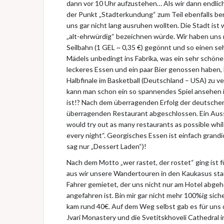
dann vor 10 Uhr aufzustehen… Als wir dann endli
der Punkt „Stadterkundung“ zum Teil ebenfalls bere
uns gar nicht lang ausruhen wollten. Die Stadt is
„alt-ehrwürdig“ bezeichnen würde. Wir haben uns
Seilbahn (1 GEL ~ 0,35 €) gegönnt und so einen se
Mädels unbedingt ins Fabrika, was ein sehr schöne
leckeres Essen und ein paar Bier genossen haben,
Halbfinale im Basketball (Deutschland – USA) zu ve
kann man schon ein so spannendes Spiel ansehen 
ist!? Nach dem überragenden Erfolg der deutschen
überragenden Restaurant abgeschlossen. Ein Auss
would try out as many restaurants as possible whil
every night“. Georgisches Essen ist einfach grandi
sag nur „Dessert Laden“)!
Nach dem Motto „wer rastet, der rostet“ ging ist 
aus wir unsere Wandertouren in den Kaukasus start
Fahrer gemietet, der uns nicht nur am Hotel abge
angefahren ist. Bin mir gar nicht mehr 100%ig siche
kam rund 40€. Auf dem Weg selbst gab es für uns 
Jvari Monastery und die Svetitskhoveli Cathedral 