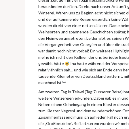
dieser Zeit definitiv ein paar geschmackliche Per
herausfinden durften. Direkt nach unser Ankunft g
Winzerei. Waren uns zu Beginn echt nicht sicher, 
und der aufkommende Regen eigentlich keine Wahl 
wurden direkt von einer netten älteren Dame beim
Weinsorten und spannende Geschichten später, h
den Heimweg angetreten. Leider gibt es seinen Wei
die Vergangenheit von Georgien und über die trad
war damit noch nicht vorbei! Ein weiteres Highli
meine ich nicht den Kellner, der uns bei jeder Bes
gewählt hätte
Ina hatte während der Vorspeise
relativ ähnlich sah… und wie sich am Ende dann hera
tausende Kilometer von Deutschland entfernt, mit 
manchmal ist^^
Am zweiten Tag in Telawi (Tag 7 unserer Reise) ha
weitere Winzereien erkunden. Dabei gab es in und
Neben einem Geheimgang in einem Kloster dessen 
zum Kloster Negresi und dem wunderschönen Örtche
Zusammenfassend muss ich auf jeden Fall noch erwä
die „Großbetriebe“. Bei Letzterem wurden wir meh