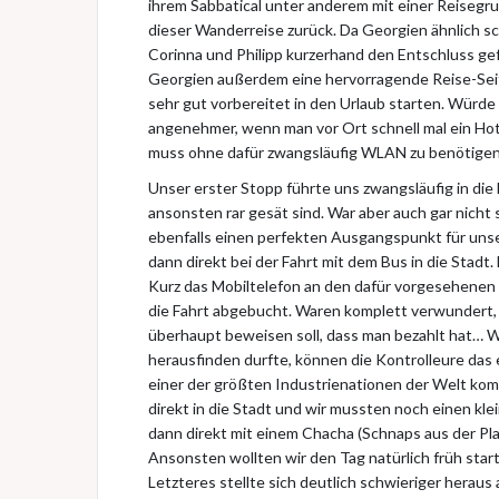
ihrem Sabbatical unter anderem mit einer Reisegru
dieser Wanderreise zurück. Da Georgien ähnlich sch
Corinna und Philipp kurzerhand den Entschluss gef
Georgien außerdem eine hervorragende Reise-Seit
sehr gut vorbereitet in den Urlaub starten. Würde 
angenehmer, wenn man vor Ort schnell mal ein Ho
muss ohne dafür zwangsläufig WLAN zu benötigen. 
Unser erster Stopp führte uns zwangsläufig in die 
ansonsten rar gesät sind. War aber auch gar nicht 
ebenfalls einen perfekten Ausgangspunkt für unse
dann direkt bei der Fahrt mit dem Bus in die Stad
Kurz das Mobiltelefon an den dafür vorgesehenen
die Fahrt abgebucht. Waren komplett verwundert, 
überhaupt beweisen soll, dass man bezahlt hat… W
herausfinden durfte, können die Kontrolleure das 
einer der größten Industrienationen der Welt ko
direkt in die Stadt und wir mussten noch einen kl
dann direkt mit einem Chacha (Schnaps aus der Pl
Ansonsten wollten wir den Tag natürlich früh star
Letzteres stellte sich deutlich schwieriger herau