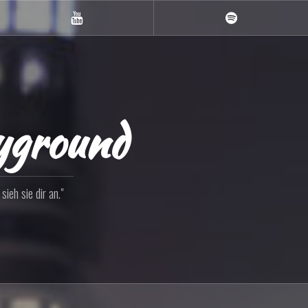
YouTube
Spotify
ayground
ieh sie dir an."