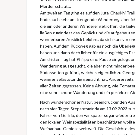
Mordor schaut…
Am zweiten Tag ging es auf den Juta-Chaukhi Trail
Ende auch sehr anstrengende Wanderung, aber ich
die ein oder anderen Wanderer getroffen, die te
ließen zumindest das Gepäck und die aufgebauten
wunderbaren Ausblick belohnt, da sich kurz vor un
haben. Auf dem Rückweg gab es noch die Überlegun
haben uns dann doch lieber für ein ausgiebiges Es
Am dritten Tag hat Philipp eine Pause eingelegt un
Wanderung ausgesucht, die aber nicht minder beein
Südossetien geführt, welches eigentlich zu Georgi
weniger selbstständig gemacht hat. Andererseits
aller Zeiten gegessen. Keine Ahnung, wie Tomat
eine sehr schöne Wanderung und ein perfekter Ab
Nach wunderschöner Natur, beeindruckenden Ausb
nach vier Tagen Stepantsminda am 13.09.2023 zum 
Fahrer von GoTrip, den wir später sogar wieder tre
den lokalen Weinspezialitäten beschäftigen wollt
Weinanbau-Gebiete weltweit. Die Geschichte des 