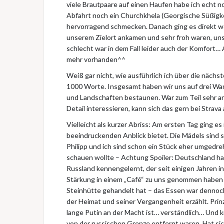
viele Brautpaare auf einen Haufen habe ich echt 
Abfahrt noch ein Churchkhela (Georgische Süßigkeit)
hervorragend schmecken. Danach ging es direkt wei
unserem Zielort ankamen und sehr froh waren, uns 
schlecht war in dem Fall leider auch der Komfort…
mehr vorhanden^^
Weiß gar nicht, wie ausführlich ich über die nächst
1000 Worte. Insgesamt haben wir uns auf drei W
und Landschaften bestaunen. War zum Teil sehr an
Detail interessieren, kann sich das gern bei Strava
Vielleicht als kurzer Abriss: Am ersten Tag ging e
beeindruckenden Anblick bietet. Die Mädels sind s
Philipp und ich sind schon ein Stück eher umgedreh
schauen wollte – Achtung Spoiler: Deutschland 
Russland kennengelernt, der seit einigen Jahren 
Stärkung in einem „Café“ zu uns genommen haben (A
Steinhütte gehandelt hat – das Essen war dennoch
der Heimat und seiner Vergangenheit erzählt. Prinz
lange Putin an der Macht ist… verständlich… Und 
von der russischen Grenze entfernt waren. Hat sic