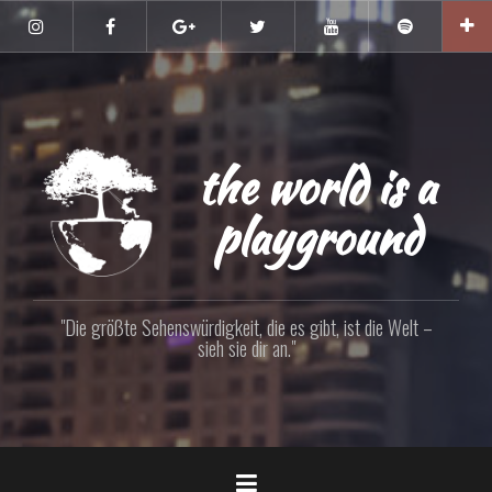
Zum
Inhalt
Instagram
Facebook
Google+
Twitter
YouTube
Spotify
springen
the world is a
playground
"Die größte Sehenswürdigkeit, die es gibt, ist die Welt –
sieh sie dir an."