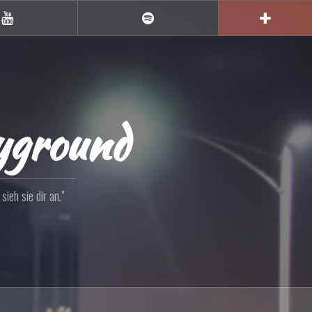
YouTube
Spotify
ayground
ieh sie dir an."