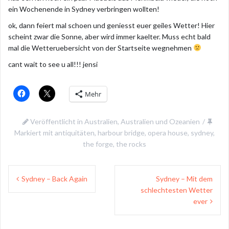
ein Wochenende in Sydney verbringen wollten!
ok, dann feiert mal schoen und geniesst euer geiles Wetter! Hier
scheint zwar die Sonne, aber wird immer kaelter. Muss echt bald
mal die Wetteruebersicht von der Startseite wegnehmen
cant wait to see u all!!! jensi
Mehr
Veröffentlicht in
Australien
,
Australien und Ozeanien
Markiert mit
antiquitäten
,
harbour bridge
,
opera house
,
sydney
,
the forge
,
the rocks
Beitragsnavigation
Sydney – Back Again
Sydney – Mit dem
schlechtesten Wetter
ever