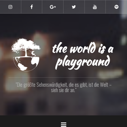
Zum
Inhalt
Instagram
Facebook
Google+
Twitter
YouTube
Spoti
springen
the world is a
playground
"Die größte Sehenswürdigkeit, die es gibt, ist die Welt –
sieh sie dir an."