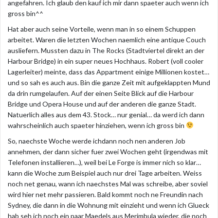
angefahren. Ich glaub den kauf ich mir dann spaeter auch wenn ich
gross bin^^
Hat aber auch seine Vorteile, wenn man in so einem Schuppen
arbeitet. Waren die letzten Wochen naemlich eine antique Couch
ausliefern. Mussten dazu in The Rocks (Stadtviertel direkt an der
Harbour Bridge) in ein super neues Hochhaus. Robert (voll cooler
Lagerleiter) meinte, dass das Appartment einige Millionen kostet…
und so sah es auch aus. Bin die ganze Zeit mit aufgeklappten Mund
da drin rumgelaufen. Auf der einen Seite Blick auf die Harbour
Bridge und Opera House und auf der anderen die ganze Stadt.
Natuerlich alles aus dem 43. Stock… nur genial… da werd ich dann
wahrscheinlich auch spaeter hinziehen, wenn ich gross bin
So, naechste Woche werde ichdann noch nen anderen Job
annehmen, der dann sicher fuer zwei Wochen geht (irgendwas mit
Telefonen installieren…), weil bei Le Forge is immer nich so klar…
kann die Woche zum Beispiel auch nur drei Tage arbeiten. Weiss
noch net genau, wann ich naechstes Mal was schreibe, aber soviel
wird hier net mehr passieren. Bald kommt noch ne Freundin nach
Sydney, die dann in die Wohnung mit einzieht und wenn ich Glueck
hab seh ich noch ein paar Maedels aus Merimbula wieder, die noch