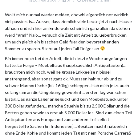
Wollt mich nur mal wieder melden, obowhl eigentlich net wirklich
viel passiert is… Ausser, dass ziemlich viele Leute jetzt nach Hause
abhaun und ich hier am Ende wahrscheinlich ganz allein da stehen
werd *grml* Najo… versuch die Zeit mit Arbeit zu ueberbrucken,
um auch gleich ein bisschen Geld fuer den bevorstehenden
Sommer zu sparen. Steht auf jeden Fall Einiges an
Bin immer noch bei der Arbeit, die ich letzte Woche angefangen
hatte. Le Forge – Moebelhaus (hauptsaechlich Antiquitaeten)…
brauchten mich noch, weil ne grosse Lnkkeeise n bissel
anstrengend, aber sonst ganz ok. Muessen halt nur ab und zu
schwer Marmortische (bis 160kg) schleppen. Hab mich jetzt auch
so langsam an die Umgebung gewoehnt… erster Tag war schon
lustig. Das ganze Lager angeguckt und kein Moebelstueck unter
300 Dollar gefunden… manche Stuehle bis zu 2.500 Dollar und die
Betten gehen sowieso erst ab 5.000 Dollar los. Sind zum einen Teil
Antiquitaeten aus Europa und zum anderen Teil selbst
hergestellte Sachen (in Indonesien)… Besitzer macht natuerlich
ohne Ende Kohle und kommt jeden Tag mit nem Porsche CarreraS