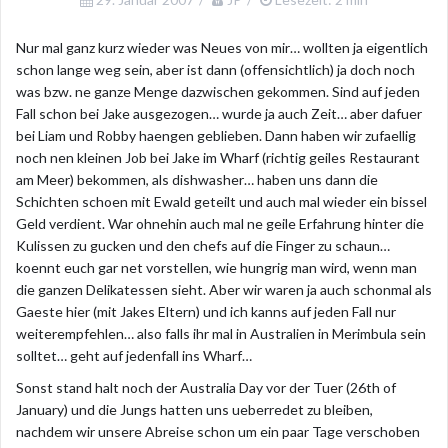
Nur mal ganz kurz wieder was Neues von mir… wollten ja eigentlich
schon lange weg sein, aber ist dann (offensichtlich) ja doch noch
was bzw. ne ganze Menge dazwischen gekommen. Sind auf jeden
Fall schon bei Jake ausgezogen… wurde ja auch Zeit… aber dafuer
bei Liam und Robby haengen geblieben. Dann haben wir zufaellig
noch nen kleinen Job bei Jake im Wharf (richtig geiles Restaurant
am Meer) bekommen, als dishwasher… haben uns dann die
Schichten schoen mit Ewald geteilt und auch mal wieder ein bissel
Geld verdient. War ohnehin auch mal ne geile Erfahrung hinter die
Kulissen zu gucken und den chefs auf die Finger zu schaun…
koennt euch gar net vorstellen, wie hungrig man wird, wenn man
die ganzen Delikatessen sieht. Aber wir waren ja auch schonmal als
Gaeste hier (mit Jakes Eltern) und ich kanns auf jeden Fall nur
weiterempfehlen… also falls ihr mal in Australien in Merimbula sein
solltet… geht auf jedenfall ins Wharf…
Sonst stand halt noch der Australia Day vor der Tuer (26th of
January) und die Jungs hatten uns ueberredet zu bleiben,
nachdem wir unsere Abreise schon um ein paar Tage verschoben