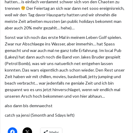
hatten… is einfach verdammt schwer sich von den Chaoten zu
trennen
Der Feiertag an sich war dann net sooo ereignisreich,
weil wir den Tag davor Hausparty hatten und wir ohnehin die
meiste Zeit arbeiten mussten (an public holidays bekommt man
aber auch 20% mehr gezahlt… hehe)…
Sonst war ich noch das erste Mal in meinem Leben Golf spielen.
Zwar nur Abschlaege ins Wasser, aber immerhin… hat Spass
gemacht und war auch mal ne ganz tolle Erfahrung. Im local Pub
(Lakey) hat dann auch noch die Band von Jakes Bruder gespielt
(Petrol Bomb), was wir uns natuerlich net entgehen lassen
konnten. Das wars eigentlich auch schon wieder. Den Rest unser
Zeit haben wir mit chillen, movies, basketball, jetty jumping und
beach verbracht… war jedenfalls ne geniale Zeit und ich bin
gespannt wo es uns jetzt hinverschlaget, wenn wir endlich mal
unseren Arsch hoch bekommen und von hier abhaun…
also dann bis demnaechst
catch ya jensi (5month and 5days left)
Mehr