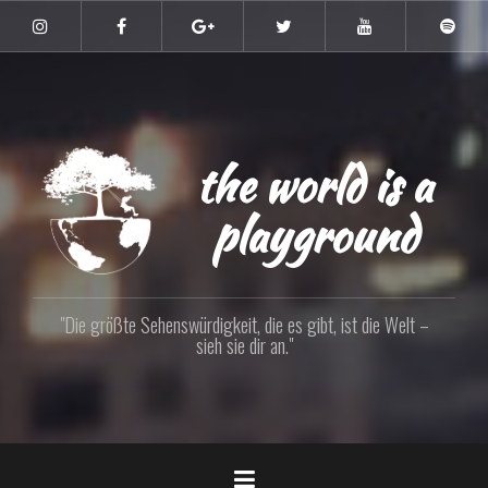
Zum
Inhalt
Instagram
Facebook
Google+
Twitter
YouTube
Spoti
springen
the world is a
playground
"Die größte Sehenswürdigkeit, die es gibt, ist die Welt –
sieh sie dir an."