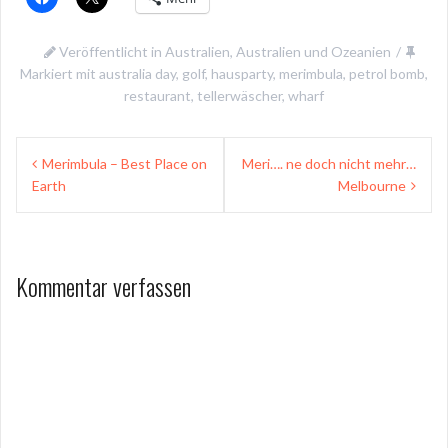
Veröffentlicht in
Australien
,
Australien und Ozeanien
Markiert mit
australia day
,
golf
,
hausparty
,
merimbula
,
petrol bomb
,
restaurant
,
tellerwäscher
,
wharf
Beitragsnavigation
Merimbula – Best Place on
Meri…. ne doch nicht mehr…
Earth
Melbourne
Kommentar verfassen