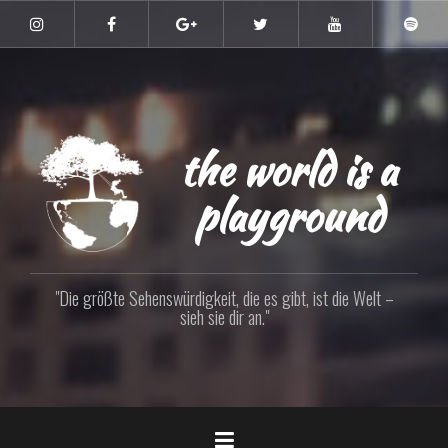
Zum
Inhalt
Instagram
Facebook
Google+
Twitter
YouTube
Spoti
springen
the world is a
playground
"Die größte Sehenswürdigkeit, die es gibt, ist die Welt –
sieh sie dir an."