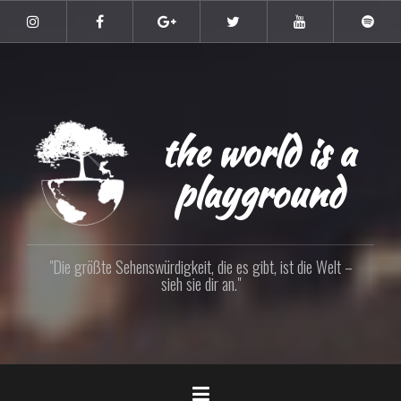
Zum
Inhalt
Instagram
Facebook
Google+
Twitter
YouTube
Spoti
springen
the world is a
playground
"Die größte Sehenswürdigkeit, die es gibt, ist die Welt –
sieh sie dir an."