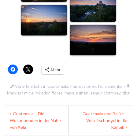
Mehr
Veröffentlicht in
Guatemala
,
Impressionen
,
Nordamerika
Markiert mit
el mirador
,
flores
,
maya
,
ruinen
,
semuc champey
,
tikal
Beitragsnavigation
Guatemala – Die
Guatemala und Belize –
Wochenenden in der Nähe
Vom Dschungel in die
von Xela
Karibik