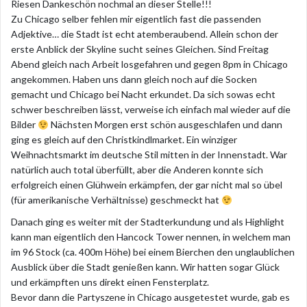
Riesen Dankeschön nochmal an dieser Stelle!!!
Zu Chicago selber fehlen mir eigentlich fast die passenden
Adjektive… die Stadt ist echt atemberaubend. Allein schon der
erste Anblick der Skyline sucht seines Gleichen. Sind Freitag
Abend gleich nach Arbeit losgefahren und gegen 8pm in Chicago
angekommen. Haben uns dann gleich noch auf die Socken
gemacht und Chicago bei Nacht erkundet. Da sich sowas echt
schwer beschreiben lässt, verweise ich einfach mal wieder auf die
Bilder
Nächsten Morgen erst schön ausgeschlafen und dann
ging es gleich auf den Christkindlmarket. Ein winziger
Weihnachtsmarkt im deutsche Stil mitten in der Innenstadt. War
natürlich auch total überfüllt, aber die Anderen konnte sich
erfolgreich einen Glühwein erkämpfen, der gar nicht mal so übel
(für amerikanische Verhältnisse) geschmeckt hat
Danach ging es weiter mit der Stadterkundung und als Highlight
kann man eigentlich den Hancock Tower nennen, in welchem man
im 96 Stock (ca. 400m Höhe) bei einem Bierchen den unglaublichen
Ausblick über die Stadt genießen kann. Wir hatten sogar Glück
und erkämpften uns direkt einen Fensterplatz.
Bevor dann die Partyszene in Chicago ausgetestet wurde, gab es