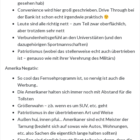
gesehen hab)
Convenience wird hier groß geschrieben. Drive Through bei
der Bank ist schon echt irgendwie praktisch
Leute sind alle richtig nett – zum Teil zwar oberflächlich,
aber trotzdem sehr nett
Verbundenheitsgefühl an den Universtiäten (und den
dazugehörigen Sportmannschaften)
Patriotismus (wobei das stellenweise echt auch übertrieben
ist – genauso wie mit ihrer Verehrung des Militärs)
Amerika Negativ:
So cool das Fernsehprogramm ist, so nervig ist auch die
Werbung..
Die Amerikaner halten sich immer noch mit Abstand für die
Tollsten
Größenwahn – z.b. wenn es um SUV, etc. geht
Patriotismus in der übertriebenen Art und Weise
Außen hui, innen pfui… Amerikaner sind echt Meister der
Tarnung (bezieht sich auf sowas wie Autos, Wohnungen,
etc. also Sachen die eigentlich lange halten sollten)
Straßen sind ziemlich kaputt (liegt teilweise daran, dass die