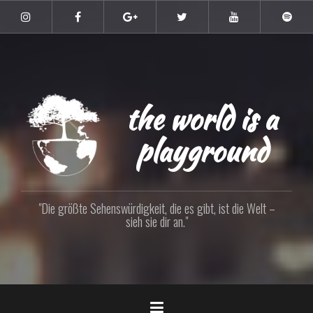
Zum
Inhalt
Instagram
Facebook
Google+
Twitter
YouTube
Spoti
springen
the world is a
playground
"Die größte Sehenswürdigkeit, die es gibt, ist die Welt –
sieh sie dir an."