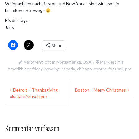
Weihnachten nach Boston und New York… sind wir also ein
bisschen unterwegs
Bis die Tage
Jens
Mehr
Veröffentlicht in
Nordamerika
,
USA
Markiert mit
Amerikblack friday
,
bowling
,
canada
,
chicago
,
contra
,
football
,
pro
Beitragsnavigation
Detroit – Thanksgiving
Boston – Merry Christmas
aka Kaufrausch pur…
Kommentar verfassen