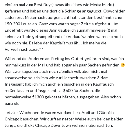
einfach mal zum Best Buy (sowas ähnliches wie Media Markt)
gefahren und haben uns dort die Schlange angeguckt. Obwohl der
Laden erst Mitternacht aufgemacht hat, standen bestimmt schon
150-200 Leute an. Ganz vorn waren sogar Zelte aufgebaut… im
Endeffekt wurde dieses Jahr glaube ich ausnahmsweise (!) mal
keiner zu Tode getrampelt und die Verkaufszahlen waren so hoch
wie noch nie. Es lebe der Kaptialismus äh…. ich meine die
Vorweihnachtszeit^^
Während die Anderen am Freitag ins Outlet gefahren sind, war ich
nur mal kurz in der Mall und hab sogar ein paar Sachen gefunden
War zwar tagsüber auch noch ziemlich voll, aber nicht mal
ansatzweise so schlimm wie zur Hochzeit zwischen 3-4am…
Insgesamt hab ich mich auch ein bisschen in den Kaufrausch
reißen lassen und insgesamt ca. $600 für Sachen, die
normalerweise $1300 gekostet hätten, ausgegeben. Also schon
ganz ok.
Letztes Wochenende waren wir dann Lea, Andi und Günni in
Chicago besuchen. Wir durften netter Weise auch bei den beiden
Jungs, die direkt Chicago Downtown wohnen, übernachten.