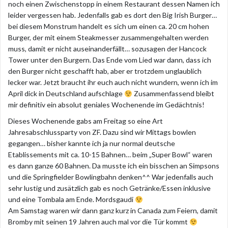
noch einen Zwischenstopp in einem Restaurant dessen Namen ich
leider vergessen hab. Jedenfalls gab es dort den Big Irish Burger…
bei diesem Monstrum handelt es sich um einen ca. 20 cm hohen
Burger, der mit einem Steakmesser zusammengehalten werden
muss, damit er nicht auseinanderfällt… sozusagen der Hancock
Tower unter den Burgern. Das Ende vom Lied war dann, dass ich
den Burger nicht geschafft hab, aber er trotzdem unglaublich
lecker war. Jetzt braucht ihr euch auch nicht wundern, wenn ich im
April dick in Deutschland aufschlage
Zusammenfassend bleibt
mir definitiv ein absolut geniales Wochenende im Gedächtnis!
Dieses Wochenende gabs am Freitag so eine Art
Jahresabschlussparty von ZF. Dazu sind wir Mittags bowlen
gegangen… bisher kannte ich ja nur normal deutsche
Etablissements mit ca. 10-15 Bahnen… beim „Super Bowl“ waren
es dann ganze 60 Bahnen. Da musste ich ein bisschen an Simpsons
und die Springfielder Bowlingbahn denken^^ War jedenfalls auch
sehr lustig und zusätzlich gab es noch Getränke/Essen inklusive
und eine Tombala am Ende. Mordsgaudi
Am Samstag waren wir dann ganz kurz in Canada zum Feiern, damit
Bromby mit seinen 19 Jahren auch mal vor die Tür kommt