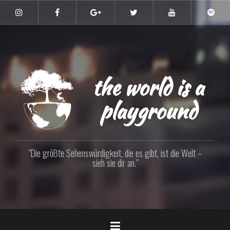
Zum
Inhalt
Instagram
Facebook
Google+
Twitter
YouTube
Spoti
springen
the world is a
playground
"Die größte Sehenswürdigkeit, die es gibt, ist die Welt –
sieh sie dir an."