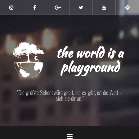
Zum
Inhalt
Instagram
Facebook
Google+
Twitter
YouTube
Spoti
springen
the world is a
playground
"Die größte Sehenswürdigkeit, die es gibt, ist die Welt –
sieh sie dir an."