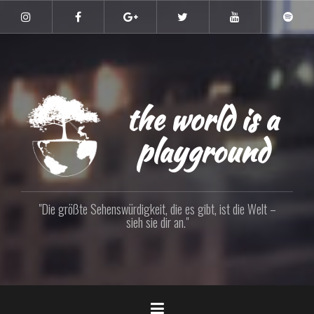
Zum
Inhalt
Instagram
Facebook
Google+
Twitter
YouTube
Spoti
springen
the world is a
playground
"Die größte Sehenswürdigkeit, die es gibt, ist die Welt –
sieh sie dir an."