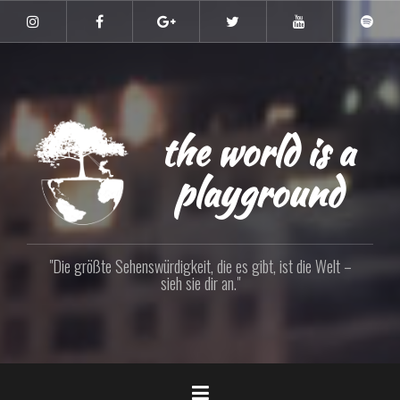
Zum
Inhalt
Instagram
Facebook
Google+
Twitter
YouTube
Spoti
springen
the world is a
playground
"Die größte Sehenswürdigkeit, die es gibt, ist die Welt –
sieh sie dir an."