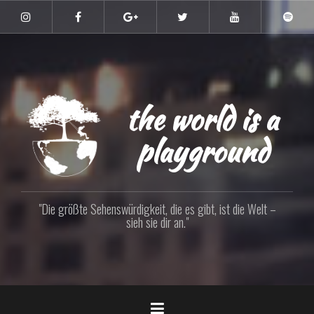
Zum
Inhalt
Instagram
Facebook
Google+
Twitter
YouTube
Spoti
springen
the world is a
playground
"Die größte Sehenswürdigkeit, die es gibt, ist die Welt –
sieh sie dir an."