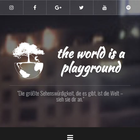
Zum
Inhalt
Instagram
Facebook
Google+
Twitter
YouTube
Spoti
springen
the world is a
playground
"Die größte Sehenswürdigkeit, die es gibt, ist die Welt –
sieh sie dir an."