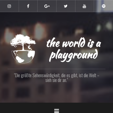
Zum
Inhalt
Instagram
Facebook
Google+
Twitter
YouTube
Spoti
springen
the world is a
playground
"Die größte Sehenswürdigkeit, die es gibt, ist die Welt –
sieh sie dir an."