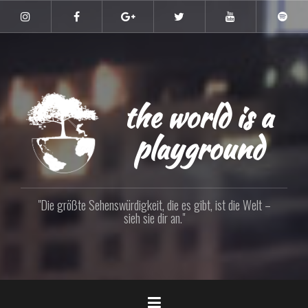
Zum
Inhalt
Instagram
Facebook
Google+
Twitter
YouTube
Spoti
springen
the world is a
playground
"Die größte Sehenswürdigkeit, die es gibt, ist die Welt –
sieh sie dir an."